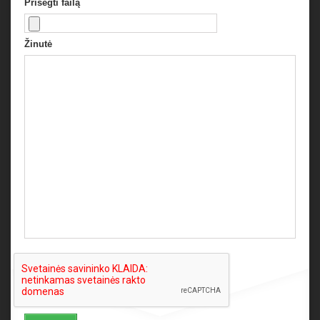
Prisegti failą
Žinutė