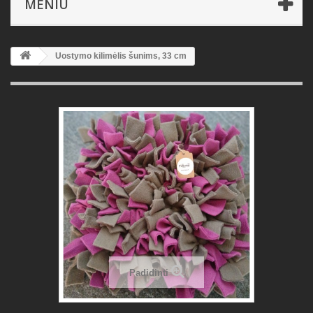
MENIU
Uostymo kilimėlis šunims, 33 cm
Padidinti