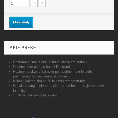
Į krepšelį
APIE PREKĘ
Uostymo kilimėlis puikiai tinka lėtesniam šėrimui;
Uostinėjimas padeda šuniui išsikrauti;
Paslėpkite skanių kąsnelių po juostelėmis ir leiskite
pasimėgauti šuniui paieškos procesu;
Kilimėlį galima skalbti 30 laipsnių temperatūroje;
Nepalikite augintinio be priežiūros, stebėkite, ar jis nekramto
kilimėlio;
Spalvos gali nežymiai skirtis.