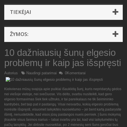
TIEKĖJAI
ŽYMOS:
10 dažniausių šunų elgesio
problemų ir kaip jas išspręsti
Autorius
Naudingi patarimai
0Komentarai
Kiekvienas mūsų svajoja apie puikiai išauklėtą šunį, kuris nepridarytų gėdos
nei viešoje vietoje, nei svečiuose. Vis dėlto, svarbu nusiteikti, kad gero
elgesio formavimas šiek tiek užtruks, ir tai pareikalaus ne tik šeimininko
kantrybės, bet taip pat ir pastangų. Visai nesvarbu, kokią elgesio problemą
norėsite išspręsti, visuomet laikykitės nuoseklumo – jei bent kartą padarysite
išimtį, nenustebkite, kad visos jūsų pastangos nueis perniek. Į šuns mokymą
įtraukite visus šeimos narius – labai svarbu yra tai, kad visi laikytumėtės tų
pačių taisyklių. Jei dirbsite nuosekliai, po 2 mėnesių seni šuns įpročiai bus