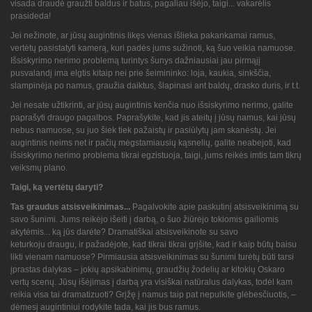
visada draudė graužti baldus ir batus, pagaliau išėjo, taigi... vakarėlis
prasideda!
Jei nežinote, ar jūsų augintinis likęs vienas išlieka pakankamai ramus,
vertėtų pasistatyti kamerą, kuri padės jums sužinoti, ką šuo veikia namuose.
Išsiskyrimo nerimo problemą turintys šunys dažniausiai jau pirmąjį
pusvalandį ima elgtis kitaip nei prie šeimininko: loja, kaukia, sinkščia,
slampinėja po namus, graužia daiktus, šlapinasi ant baldų, drasko duris, ir t.t.
Jei nesate užtikrinti, ar jūsų augintinis kenčia nuo išsiskyrimo nerimo, galite
paprašyti draugo pagalbos. Paprašykite, kad jis ateitų į jūsų namus, kai jūsų
nebus namuose, su juo šiek tiek pažaistų ir pasiūlytų jam skanėstų. Jei
augintinis neims net ir pačių mėgstamiausių kąsnelių, galite neabejoti, kad
išsiskyrimo nerimo problema tikrai egzistuoja, taigi, jums reikės imtis tam tikrų
veiksmų plano.
Taigi, ką vertėtų daryti?
Tas graudus atsisveikinimas...
Pagalvokite apie paskutinį atsisveikinimą su
savo šunimi. Jums reikėjo išeiti į darbą, o šuo žiūrėjo tokiomis gailiomis
akytėmis... ką jūs darėte? Dramatiškai atsisveikinote su savo
keturkoju draugu, ir pažadėjote, kad tikrai tikrai grįšite, kad ir kaip būtų baisu
likti vienam namuose? Pirmiausia atsisveikinimas su šunimi turėtų būti tarsi
įprastas dalykas – jokių apsikabinimų, graudžių žodelių ar kitokių Oskaro
vertų scenų. Jūsų išėjimas į darbą yra visiškai natūralus dalykas, todėl kam
reikia visa tai dramatizuoti? Grįžę į namus taip pat nepulkite glėbesčiuotis, –
dėmesį augintiniui rodykite tada, kai jis bus ramus.