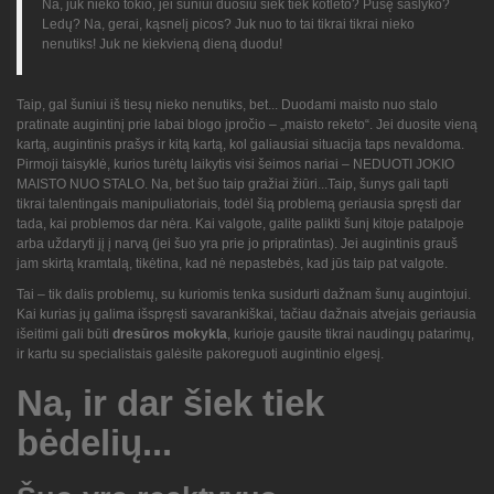
Na, juk nieko tokio, jei šuniui duosiu šiek tiek kotleto? Pusę šašlyko?
Ledų? Na, gerai, kąsnelį picos? Juk nuo to tai tikrai tikrai nieko
nenutiks! Juk ne kiekvieną dieną duodu!
Taip, gal šuniui iš tiesų nieko nenutiks, bet... Duodami maisto nuo stalo
pratinate augintinį prie labai blogo įpročio – „maisto reketo“. Jei duosite vieną
kartą, augintinis prašys ir kitą kartą, kol galiausiai situacija taps nevaldoma.
Pirmoji taisyklė, kurios turėtų laikytis visi šeimos nariai – NEDUOTI JOKIO
MAISTO NUO STALO.
Na, bet šuo taip gražiai žiūri
...Taip, šunys gali tapti
tikrai talentingais manipuliatoriais, todėl šią problemą geriausia spręsti dar
tada, kai problemos dar nėra. Kai valgote, galite palikti šunį kitoje patalpoje
arba uždaryti jį į narvą (jei šuo yra prie jo pripratintas). Jei augintinis grauš
jam skirtą kramtalą, tikėtina, kad nė nepastebės, kad jūs taip pat valgote.
Tai – tik dalis problemų, su kuriomis tenka susidurti dažnam šunų augintojui.
Kai kurias jų galima išspręsti savarankiškai, tačiau dažnais atvejais geriausia
išeitimi gali būti
dresūros mokykla
, kurioje gausite tikrai naudingų patarimų,
ir kartu su specialistais galėsite pakoreguoti augintinio elgesį.
Na, ir dar šiek tiek
bėdelių...