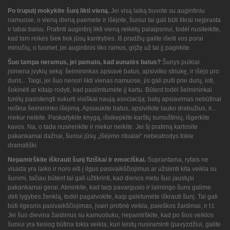
Po truputį mokykite šunį likti vieną.
Jei visą laiką buvote su augintiniu
namuose, o vieną dieną paėmėte ir išėjote, šuniui tai gali būti tikrai neįprasta
ir labai baisu. Pratinti augintinį likti vieną reikėtų palaipsniui, todėl nusiteikite,
kad tam reikės šiek tiek jūsų kantrybės. Iš pradžių galite išeiti vos porai
minučių, o tuomet, jei augintinis liko ramus, grįžę už tai jį pagirkite.
Šuo tampa neramus, jei pamato, kad aunatės batus?
Šunys puikiai
įsimena įvykių seką: šeimininkas apsiavė batus, apsivilko striukę, ir išėjo pro
duris... Taigi, jei šuo nenori likti vienas namuose, jis gali pulti prie durų, loti,
šokinėti ar kitaip rodyti, kad pasiimtumėte jį kartu. Būtent todėl šeimininkai
turėtų pasistengti sukurti visiškai naują asociaciją: batų apsiavimas nebūtinai
reiškia šeimininko išėjimą. Apsiaukite batus, apsivilkite lauko drabužius, ir...
niekur neikite. Paskaitykite knygą, išsikepkite karštų sumuštinių, išgerkite
kavos. Na, o tada nusirenkite ir niekur neikite. Jei šį pratimą kartosite
pakankamai dažnai, šuniui jūsų „išėjimo ritualai“ nebeatrodys tokie
dramatiški.
Nepamirškite iškrauti šunį fiziškai ir emociškai.
Suprantama, rytais ne
visada yra laiko ir noro eiti į ilgus pasivaikščiojimus ar užsiimti kita veikla su
šunimi, tačiau būtent tai gali užtikrinti, kad dienos metu šuo jaustųsi
pakankamai gerai. Atminkite, kad tarp pavargusio ir laimingo šuns galime
dėti lygybės ženklą, todėl pagalvokite, kaip galėtumėte iškrauti šunį. Tai gali
būti ilgesnis pasivaikščiojimas, įvairi protinė veikla, paieškos žaidimai, ir t.t.
Jei šuo dievina žaidimus su kamuoliuku, nepamirškite, kad po šios veiklos
šuniui yra tiesiog būtina tokia veikla, kuri leistų nusiraminti (pavyzdžiui, galite