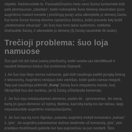
objekto. Netoleruokite to. Pasivaikščiojimo metu savo šuniui turėtumėte būti
pats įdomiausias „objektas“, todėl nukreipkite šuns dėmesį skanėstais (juos
augintiniui matant meskite į priešingą pusę) arba atkreipkite jo dėmesį žaislu.
Kai kurie šunys tiesiog dievina cypiančius žaislus, todėl pravartu tokį turėti
„ekstremaliai situacijai“. Jei šunį kas nors labai sudomins, netikėtai
išsitraukite žaislą, ir atkreipkite jo dėmesį (šį žaislą naudokite tik lauke).
Trečioji problema: šuo loja
namuose
Šuo gali loti dėl labai įvairių priežasčių, todėl svarbu jas identifikuoti ir
naudoti tinkamus būdus šiai problemai išspręsti:
1.Jei šuo loja likęs vienas namuose, gali būti naudinga palikti įjungtą šviesą
ir televizorių. Augintinis nesijaus toks vienišas, todėl galės ramiai miegoti.
Taip pat naudinga prikimšti „
Kong
“ žaislą šuns mėgstamu maistu, kurį
iškrapštyti bus dar sunkiau, jei šį žaislą užšaldysite kameroje;
2. Jei šuo loja reikalaudamas dėmesio, padės tik... ignoravimas. Jei vieną
kartą jis gaus dėmesio už lojimą, tikėtina, kad kitą kartą los dar labiau, taigi,
nepasiduokite augintinio manipuliacijoms;
3. Jei šuo loja ką nors išgirdęs, palanku augintinį mokyti komandos „balsas“
ir „tyla“. Jei augintinį pakankamai dažnai skatinsite už komandą „tyla“, jam
pradėjus triukšmauti galėsite kur kas paprasčiau su juo susitarti.
Šios