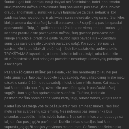
šuniukui gali būti įdomiau nauji dalykai nei šeimininkas, todėl labai svarbu
kiek įmanoma dažniau praktikuotis šunį pasikviesti pas save. „Išnaudokite“
draugų ar giminaičių šunis: kai šunys tarpusavyje žaidžia, nelaukite, kol
žaidimas taps nevaldomu, ir atsikviesti šunis neturėsite jokių šansų. Stenkitės
kiek įmanoma dažniau šunį kviesti pas save, o už sugrįžimą pas jus gausiai
apdovanokite. Taip, jūs galite nutraukti žaidimą ne vieną ir ne du kartus – jei
kvietimą praktikuosite pakankamai dažnai, šunį galėsite pasikviesti bet
kurioje situacijoje (pradžioje galite naudoti ilgus pavadėlius – kviesdami
šunis pas save galėsite truktelėti pavadžio galą). Kai šuo grįžta pas jus,
pasistenkite ilgiau išlaikyti jo dėmesį – šiek tiek pažaiskite, apdovanokite
TROKŠTAMAIS kąsneliais, o tuomet leiskite toliau lakstyti, arba keliaukite
kitur. Pasistenkite, kad prisegtas pavadėlis nesudarytų linksmybių pabaigos
asociacijos.
Pasivaikščiojimas miške:
jei siekiate, kad šuo nenubėgtų toliau nei per
kelis žingsnius, taip pat naudokite ilgą pavadėlį. Pasivaikščiojimų miške metu
užsekite šuniui 5-15 metrų pavadėlį, ir leiskite jam vilktis žeme. Kai matote,
kad šuo nutolsta nuo jūsų, užminkite pavadėlio galą, ir pasišaukite šunį
sugrįžti. Jam sugrįžus apdovanokite skanėstu. Tikėtina, kad tokio
paskatinimo šuo norės dar ne vieną kartą, taigi, nuolat stebės, kur jūs esate.
Kodėl šuo neatbėga vos tik pašaukiate?
Nes jam neapsimoka. Nes šiuo
metu jis turi svarbesnių užsiėmimų. Nes nubėgus pas šeimininką bus
prisegtas pavadėlis ir linksmybės baigsis. Nes šeimininkas yra nubaudęs už
tai, kad šuo pas jį grįžo pavėluotai. Kurkite tokias situacijas, kad šuo
suprastų, jog grįžti pas jus yra vienas malonumas. Grįžimas pas šeimininką