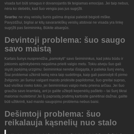
visada turi būti smagus ir dovanojantis tik teigiamas emocijas. Jei taip nebus,
nėra ko stebėtis, kad šuo vengia pas jus sugrįžti.
Svarbu
: ne visų veislių šunis galima drąsiai paleisti bėgioti miške.
Pavyzdžiui, bigliai ar kitų savarankiškų veislių atstovai ne visada yra linkę
sugrįžti pas šeimininką. Būkite atsargūs.
Devintoji problema: šuo saugo
savo maistą
Kartais šunys nusprendžia „pamokyti“ savo šeimininkus, kad jokiu būdu ir
jokiomis aplinkybėmis negalima prieiti valgio metu. Tokiu atveju šuo gali
siųsti įspėjimą urzgimu: šeimininkai neretai išsigąsta, ir palieka šunį vieną.
Šiai problemai užkirsti kelią nėra taip sudėtinga, kaip gali pasirodyti iš pirmo
žvilgsnio: jei šuniui valgant maisto pridėsite papildomai, šuo greitai supras,
kad visiškai nieko tokio, jei šeimininkas valgio metu prieina arčiau. Jei šuo
graužia savo kramtalą, ant jo galite užtepti kepenėlių pašteto – tai šunį tikrai
maloniai nustebins! Jei šį paprastą pratimą kartosite ganėtinai dažnai, galite
būti užtikrinti, kad maisto saugojimo problema nebus baisi.
Dešimtoji problema: šuo
reikalauja kąsnelių nuo stalo