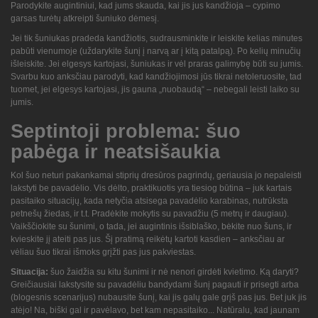
Parodykite augintiniui, kad jums skauda, kai jis jus kandžioja – cypimo
garsas turėtų atkreipti šuniuko dėmesį.
Jei tik šuniukas pradeda kandžiotis, sudrausminkite ir leiskite kelias minutes
pabūti vienumoje (uždarykite šunį į narvą ar į kitą patalpą). Po kelių minučių
išleiskite. Jei elgesys kartojasi, šuniukas ir vėl praras galimybę būti su jumis.
Svarbu kuo anksčiau parodyti, kad kandžiojimosi jūs tikrai netoleruosite, tad
tuomet, jei elgesys kartojasi, jis gauna „nuobaudą“ – nebegali leisti laiko su
jumis.
Septintoji problema: šuo
pabėga ir neatsišaukia
Kol šuo neturi pakankamai stiprių dresūros pagrindų, geriausia jo nepaleisti
lakstyti be pavadėlio. Vis dėlto, praktikuotis yra tiesiog būtina – juk kartais
pasitaiko situacijų, kada netyčia atsisega pavadėlio karabinas, nutrūksta
petnešų žiedas, ir t.t. Pradėkite mokytis su pavadžiu (5 metrų ir daugiau).
Vaikščiokite su šunimi, o tada, jei augintinis išsiblaško, bėkite nuo šuns, ir
kvieskite jį ateiti pas jus. Šį pratimą reikėtų kartoti kasdien – anksčiau ar
vėliau šuo tikrai išmoks grįžti pas jus pakviestas.
Situacija:
šuo žaidžia su kitu šunimi ir nė nenori girdėti kvietimo. Ką daryti?
Greičiausiai lakstysite su pavadėliu bandydami šunį pagauti ir prisegti arba
(blogesnis scenarijus) nubausite šunį, kai jis galų gale grįš pas jus. Bet juk jis
atėjo! Na,
biški
gal ir pavėlavo, bet kam nepasitaiko... Natūralu, kad jaunam