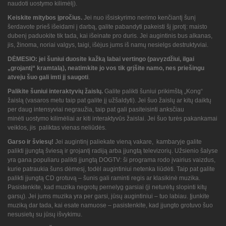
naudoti uostymo kilimėlį).
Keiskite mitybos įpročius.
Jei nuo išsiskyrimo nerimo kenčiantį šunį
šerdavote prieš išeidami į darbą, galite pabandyti pakeisti šį įprotį: maisto
dubenį paduokite tik tada, kai išeinate pro duris. Jei augintinis bus alkanas,
jis, žinoma, noriai valgys, taigi, išėjus jums iš namų nesielgs destruktyviai.
DĖMESIO: jei šuniui duosite kažką labai vertingo (pavyzdžiui, ilgai
„grojantį“ kramtalą), neatimkite jo vos tik grįšite namo, nes priešingu
atveju šuo gali imti jį saugoti
.
Palikite šuniui interaktyvių žaislų.
Galite palikti šuniui prikimštą „Kong“
žaislą (vasaros metu taip pat galite jį užšaldyti). Jei šuo žaislų ar kitų daiktų
per daug intensyviai negraužia, taip pat gali pasiteisinti anksčiau
minėti uostymo kilimėliai ar kiti interaktyvūs žaislai. Jei šuo turės pakankamai
veiklos, jis paliktas vienas neliūdės.
Garso ir šviesų!
Jei augintinį paliekate vieną vakare, kambaryje galite
palikti įjungtą šviesą ir grojantį radiją arba įjungtą televizorių. Užsienio šalyse
yra gana populiaru palikti įjungtą DOGTV: ši programa rodo įvairius vaizdus,
kurie patraukia šuns dėmesį, todėl augintiniui netenka liūdėti. Taip pat galite
palikti įjungtą CD grotuvą – šunis gali raminti regis ar klasikinė muzika.
Pasistenkite, kad muzika negrotų pernelyg garsiai (ji neturėtų slopinti kitų
garsų). Jei jums muzika yra per garsi, jūsų augintiniui – tuo labiau. Įjunkite
muziką dar tada, kai esate namuose – pasistenkite, kad įjungto grotuvo šuo
nesusietų su jūsų išvykimu.