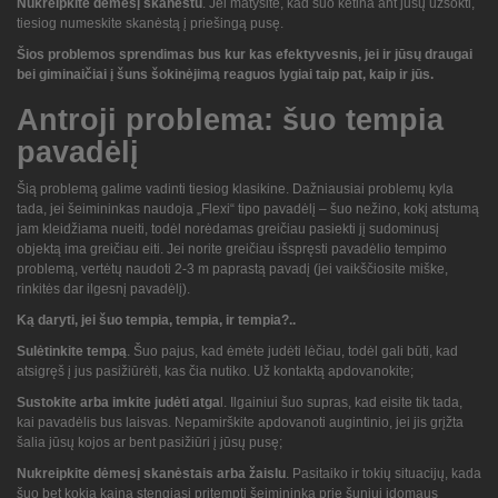
Nukreipkite dėmesį skanėstu
. Jei matysite, kad šuo ketina ant jūsų užšokti,
tiesiog numeskite skanėstą į priešingą pusę.
Šios problemos sprendimas bus kur kas efektyvesnis, jei ir jūsų draugai
bei giminaičiai į šuns šokinėjimą reaguos lygiai taip pat, kaip ir jūs.
Antroji problema: šuo tempia
pavadėlį
Šią problemą galime vadinti tiesiog klasikine. Dažniausiai problemų kyla
tada, jei šeimininkas naudoja „Flexi“ tipo pavadėlį – šuo nežino, kokį atstumą
jam kleidžiama nueiti, todėl norėdamas greičiau pasiekti jį sudominusį
objektą ima greičiau eiti. Jei norite greičiau išspręsti pavadėlio tempimo
problemą, vertėtų naudoti 2-3 m paprastą pavadį (jei vaikščiosite miške,
rinkitės dar ilgesnį pavadėlį).
Ką daryti, jei šuo tempia, tempia, ir tempia?..
Sulėtinkite tempą
. Šuo pajus, kad ėmėte judėti lėčiau, todėl gali būti, kad
atsigręš į jus pasižiūrėti, kas čia nutiko. Už kontaktą apdovanokite;
Sustokite arba imkite judėti atga
l. Ilgainiui šuo supras, kad eisite tik tada,
kai pavadėlis bus laisvas. Nepamirškite apdovanoti augintinio, jei jis grįžta
šalia jūsų kojos ar bent pasižiūri į jūsų pusę;
Nukreipkite dėmesį skanėstais arba žaislu
. Pasitaiko ir tokių situacijų, kada
šuo bet kokia kaina stengiasi pritempti šeimininką prie šuniui įdomaus