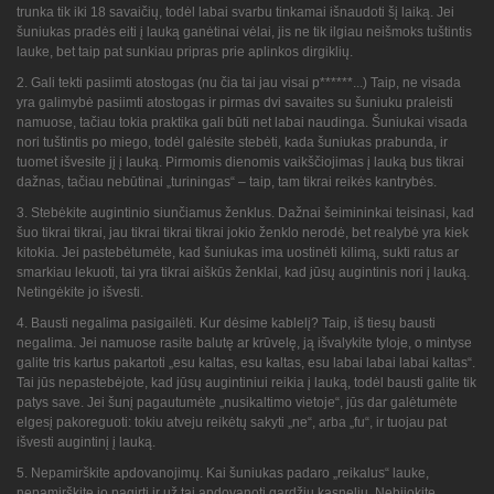
trunka tik iki 18 savaičių, todėl labai svarbu tinkamai išnaudoti šį laiką. Jei
šuniukas pradės eiti į lauką ganėtinai vėlai, jis ne tik ilgiau neišmoks tuštintis
lauke, bet taip pat sunkiau pripras prie aplinkos dirgiklių.
2. Gali tekti pasiimti atostogas (nu čia tai jau visai p******...) Taip, ne visada
yra galimybė pasiimti atostogas ir pirmas dvi savaites su šuniuku praleisti
namuose, tačiau tokia praktika gali būti net labai naudinga. Šuniukai visada
nori tuštintis po miego, todėl galėsite stebėti, kada šuniukas prabunda, ir
tuomet išvesite jį į lauką. Pirmomis dienomis vaikščiojimas į lauką bus tikrai
dažnas, tačiau nebūtinai „turiningas“ – taip, tam tikrai reikės kantrybės.
3. Stebėkite augintinio siunčiamus ženklus. Dažnai šeimininkai teisinasi, kad
šuo tikrai tikrai, jau tikrai tikrai tikrai jokio ženklo nerodė, bet realybė yra kiek
kitokia. Jei pastebėtumėte, kad šuniukas ima uostinėti kilimą, sukti ratus ar
smarkiau lekuoti, tai yra tikrai aiškūs ženklai, kad jūsų augintinis nori į lauką.
Netingėkite jo išvesti.
4. Bausti negalima pasigailėti. Kur dėsime kablelį? Taip, iš tiesų bausti
negalima. Jei namuose rasite balutę ar krūvelę, ją išvalykite tyloje, o mintyse
galite tris kartus pakartoti „esu kaltas, esu kaltas, esu labai labai labai kaltas“.
Tai jūs nepastebėjote, kad jūsų augintiniui reikia į lauką, todėl bausti galite tik
patys save. Jei šunį pagautumėte „nusikaltimo vietoje“, jūs dar galėtumėte
elgesį pakoreguoti: tokiu atveju reikėtų sakyti „ne“, arba „fu“, ir tuojau pat
išvesti augintinį į lauką.
5. Nepamirškite apdovanojimų. Kai šuniukas padaro „reikalus“ lauke,
nepamirškite jo pagirti ir už tai apdovanoti gardžiu kąsneliu. Nebijokite