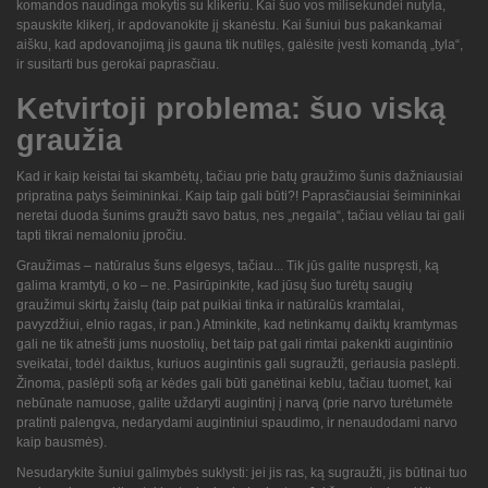
komandos naudinga mokytis su klikeriu. Kai šuo vos milisekundei nutyla,
spauskite klikerį, ir apdovanokite jį skanėstu. Kai šuniui bus pakankamai
aišku, kad apdovanojimą jis gauna tik nutilęs, galėsite įvesti komandą „tyla“,
ir susitarti bus gerokai paprasčiau.
Ketvirtoji problema: šuo viską
graužia
Kad ir kaip keistai tai skambėtų, tačiau prie batų graužimo šunis dažniausiai
pripratina patys šeimininkai. Kaip taip gali būti?! Paprasčiausiai šeimininkai
neretai duoda šunims graužti savo batus, nes „negaila“, tačiau vėliau tai gali
tapti tikrai nemaloniu įpročiu.
Graužimas – natūralus šuns elgesys, tačiau... Tik jūs galite nuspręsti, ką
galima kramtyti, o ko – ne. Pasirūpinkite, kad jūsų šuo turėtų saugių
graužimui skirtų žaislų (taip pat puikiai tinka ir natūralūs kramtalai,
pavyzdžiui, elnio ragas, ir pan.) Atminkite, kad netinkamų daiktų kramtymas
gali ne tik atnešti jums nuostolių, bet taip pat gali rimtai pakenkti augintinio
sveikatai, todėl daiktus, kuriuos augintinis gali sugraužti, geriausia paslėpti.
Žinoma, paslėpti sofą ar kėdes gali būti ganėtinai keblu, tačiau tuomet, kai
nebūnate namuose, galite uždaryti augintinį į narvą (prie narvo turėtumėte
pratinti palengva, nedarydami augintiniui spaudimo, ir nenaudodami narvo
kaip bausmės).
Nesudarykite šuniui galimybės suklysti: jei jis ras, ką sugraužti, jis būtinai tuo