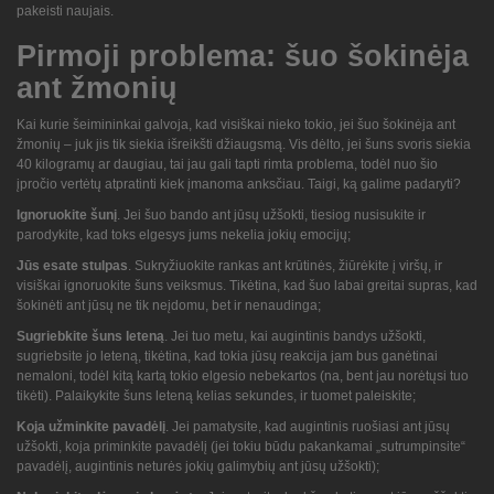
pakeisti naujais.
Pirmoji problema: šuo šokinėja
ant žmonių
Kai kurie šeimininkai galvoja, kad visiškai nieko tokio, jei šuo šokinėja ant
žmonių – juk jis tik siekia išreikšti džiaugsmą. Vis dėlto, jei šuns svoris siekia
40 kilogramų ar daugiau, tai jau gali tapti rimta problema, todėl nuo šio
įpročio vertėtų atpratinti kiek įmanoma anksčiau. Taigi, ką galime padaryti?
Ignoruokite šunį
. Jei šuo bando ant jūsų užšokti, tiesiog nusisukite ir
parodykite, kad toks elgesys jums nekelia jokių emocijų;
Jūs esate stulpas
. Sukryžiuokite rankas ant krūtinės, žiūrėkite į viršų, ir
visiškai ignoruokite šuns veiksmus. Tikėtina, kad šuo labai greitai supras, kad
šokinėti ant jūsų ne tik neįdomu, bet ir nenaudinga;
Sugriebkite šuns leteną
. Jei tuo metu, kai augintinis bandys užšokti,
sugriebsite jo leteną, tikėtina, kad tokia jūsų reakcija jam bus ganėtinai
nemaloni, todėl kitą kartą tokio elgesio nebekartos (na, bent jau norėtųsi tuo
tikėti). Palaikykite šuns leteną kelias sekundes, ir tuomet paleiskite;
Koja užminkite pavadėlį
. Jei pamatysite, kad augintinis ruošiasi ant jūsų
užšokti, koja priminkite pavadėlį (jei tokiu būdu pakankamai „sutrumpinsite“
pavadėlį, augintinis neturės jokių galimybių ant jūsų užšokti);