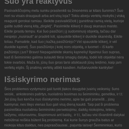
Šuo yra reaktyvus
Pasivaikščiojimų metu sunku prasilenkti su žmonėmis ar kitais šunimis? Šuo
nori su visais draugauti arba ant visų loja? Tokiu atveju vertėtų mokytis į viską
reaguoti gerokai ramiau. Išeikite pasivaikščioti į ganėtinai ramią vietą, kurioje
galite sutikti vieną kitą „dirgiklį“. Pasiimkite klikerį ir daug skanaus maisto.
Eikite įprastu tempu. Kai šuo pasižiūri į jį sudominusį objektą, tačiau dar
nespėjo „nusirauti“ ar pradėti loti, spauskite klikerį ir duokite skanėstą. Eikite
toliau. Pamatėte, kad šuo į kažką pasižiūrėjo? Vėl spauskite klikerį, ir vėl
duokite kąsnelį. Šuo pasižiūrėjo į kokį nors objektą, o tuomet – iš karto
pažiūrėjo į jus? Bravo! Nepagailėkite skanių kąsnelių! Ilgainiui šuo supras,
kad iš šeimininko galima sulaukti tikrai smagių dalykų, todėl kiti objektai nėra
tokie svarbūs. Maža to, jūsų šuo įpras tarsi atsiklausti jūsų leidimo, kaip jam
vertėtų elgtis. Šį pratimą vertėtų atlikti kasdien. Asišarvuokite kantrybe!
Išsiskyrimo nerimas
Šios problemos vystymuisi gali turėti įtakos daugybė įvairių veiksnių: šuns
veislė,
ankstesnės patirtys, nuolatinis buvimas su šeimininku, genetika, ir t.t.
Jei jūsų šuo kenčia nuo išsiskyrimo nerimo, apie tai gali pranešti... jūsų
kaimynai, nes likęs vienas šuo gali visą dieną kaukti. Taip pat ši problema
pasireiškia nuolatiniu šeimininko persekiojimu, daiktų niokojimu, letenų
laižymu, viduriavimu, šlapinimusi ant baldų,
ir t.t., tačiau visi išvardinti dalykai
nebūtinai reiškia būtent šią problemą. Kai kurie šunys graužia batus ar
niokoja kitus daiktus, nes paprasčiausiai...pajunta laisvę! Šeimininkas, kuris