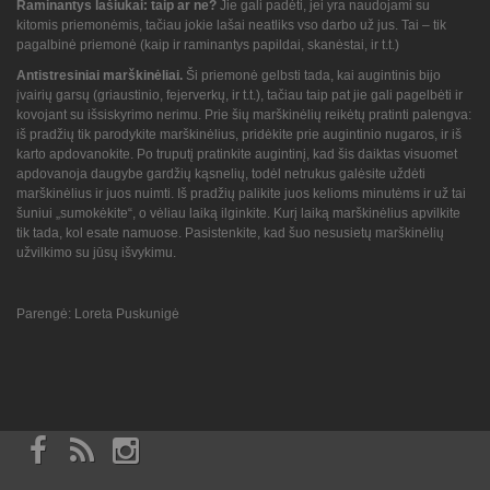
Raminantys lašiukai: taip ar ne?
Jie gali padėti, jei yra naudojami su
kitomis priemonėmis, tačiau jokie lašai neatliks vso darbo už jus. Tai – tik
pagalbinė priemonė (kaip ir raminantys papildai, skanėstai, ir t.t.)
Antistresiniai marškinėliai.
Ši priemonė gelbsti tada, kai augintinis bijo
įvairių garsų (griaustinio, fejerverkų, ir t.t.), tačiau taip pat jie gali pagelbėti ir
kovojant su išsiskyrimo nerimu. Prie šių marškinėlių reikėtų pratinti palengva:
iš pradžių tik parodykite marškinėlius, pridėkite prie augintinio nugaros, ir iš
karto apdovanokite. Po truputį pratinkite augintinį, kad šis daiktas visuomet
apdovanoja daugybe gardžių kąsnelių, todėl netrukus galėsite uždėti
marškinėlius ir juos nuimti. Iš pradžių palikite juos kelioms minutėms ir už tai
šuniui „sumokėkite“, o vėliau laiką ilginkite. Kurį laiką marškinėlius apvilkite
tik tada, kol esate namuose. Pasistenkite, kad šuo nesusietų marškinėlių
užvilkimo su jūsų išvykimu.
Parengė: Loreta Puskunigė