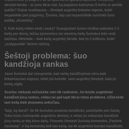
atrodyti keistai – ar jums tikrai rūpi, ką pagalvos kaimynas iš trečio ar penkto
aukšto? Dabar svarbiausia – išmokyti augintinį tinkamo elgesio, todėl
negailėkite jam pagyrimų. Žinoma, taip pat nepamirškite susirinkti šuns
paliktų „dovanėlių“.
6. Kiek kartų reikės vesti į lauką? Suaugusiam šuniui visiškai pakanka 2-3
kartų per dieną, tačiau jaunesnius nei vienerių metų šuniukus teks vesti
dažniau. Atminkite – kiek kartų augintinį šersite, tiek jis ir tuštinsis, todėl
„sustyguokite“ šėrimo režimą.
Šeštoji problema: šuo
kandžioja rankas
Jauni šuniukai dar nesupranta, kad rankų kandžiojimas nėra pats
tinkamiausias elgesys, todėl jūs turėsite savo augintinį išmokyti, kaip jis
turėtų elgtis.
Svarbu: niekada nežaiskite vien tik rankomis. Jei leisite augintiniui
kandžioti jūsų rankas, vėliau tai gali tapti tikrai rimta problema. Užkirskite
tam kelią kiek įmanoma anksčiau.
Taigi, ką daryti? Jei tik šuniukas pradeda kandžiotis, pasiūlykite jam žaislą.
Tokiu būdu nukreipsite augintinio dėmesį, ir vėliau jis nebandys kandžioti
jūsų rankų ar kitų kūno dalių. Pravartu išmokyti šuniuką komandos „Pasiimk
žaisliuką!“, ir šią komandą tarti kas kartą, kai tik augintinis bandys kandžiotis.