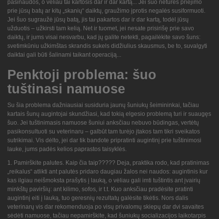
pasinaudos, o vėliau tai kartosis dar ir dar kartą... Jei šuo neturės priėjimo
prie jūsų batų ar kitų „skanių“ daiktų, graužimo įprotis negalės susiformuoti.
Jei šuo sugraužė jūsų batą, jis tai pakartos dar ir dar kartą, todėl jūsų
užduotis – užkirsti tam kelią. Net ir tuomet, jei nesate prisirišę prie savo
daiktų, ir jums visai nesvarbu, kad jų galite netekti, pagailėkite savo šuns:
svetimkūniu užkimštas skrandis sukels didžiulius skausmus, be to, suvalgyti
daiktai gali būti šalinami taikant operaciją...
Penktoji problema: šuo
tuštinasi namuose
Su šia problema dažniausiai susiduria jaunų šuniukų šeimininkai, tačiau
kartais šunų augintojai skundžiasi, kad tokią elgesio problemą turi ir suaugęs
šuo. Jei tuštinimasis namuose šuniui anksčiau nebuvo būdingas, vertėtų
pasikonsultuoti su veterinaru – galbūt tam turėjo įtakos tam tikri sveikatos
sutrikimai. Vis dėlto, jei dar tik bandote pripratinti augintinį prie tuštinimosi
lauke, jums padės kelios paprastos taisyklės.
1. Pamirškite palutes. Kaip čia taip????? Deja, praktika rodo, kad pratinimas
„reikalus“ atlikti ant palutės pridaro daugiau žalos nei naudos: augintinis kur
kas ilgiau neišmoksta prašytis į lauką, o vėliau gali imti tuštintis ant įvairių
minkštų paviršių: ant kilimo, sofos, ir t.t. Kuo anksčiau pradėsite pratinti
augintinį eiti į lauką, tuo geresnių rezultatų galėsite tikėtis. Nors dalis
veterinarų vis dar rekomenduoja po visų privalomų skiepų dar dvi savaites
sėdėti namuose, tačiau nepamirškite, kad šuniukų socializacijos laikotarpis